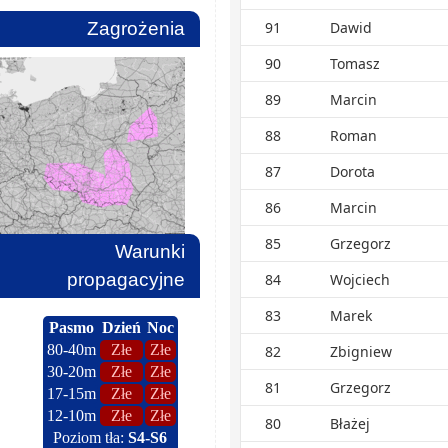
Zagrożenia
91
Dawid
90
Tomasz
89
Marcin
88
Roman
87
Dorota
86
Marcin
85
Grzegorz
Warunki
propagacyjne
84
Wojciech
83
Marek
82
Zbigniew
81
Grzegorz
80
Błażej