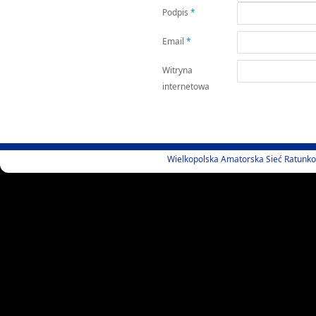
Podpis
*
Email
*
Witryna
internetowa
Wielkopolska Amatorska Sieć Ratunk