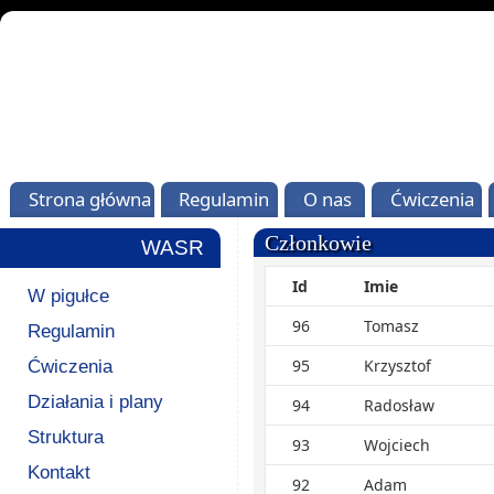
Strona główna
Regulamin
O nas
Ćwiczenia
Członkowie
WASR
Id
Imie
W pigułce
96
Tomasz
Regulamin
95
Krzysztof
Ćwiczenia
Działania i plany
94
Radosław
Struktura
93
Wojciech
Kontakt
92
Adam