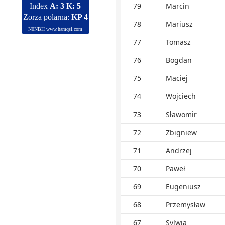
79
Marcin
78
Mariusz
77
Tomasz
76
Bogdan
75
Maciej
74
Wojciech
73
Sławomir
72
Zbigniew
71
Andrzej
70
Paweł
69
Eugeniusz
68
Przemysław
67
Sylwia